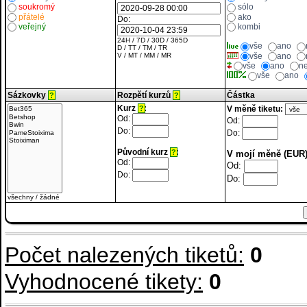
soukromý
sólo
přátelé
ako
Do:
veřejný
kombi
24H
/
7D
/
30D
/
365D
vše
ano
D
/
TT
/
TM
/
TR
vše
ano
V
/
MT
/
MM
/
MR
vše
ano
n
vše
ano
Sázkovky
Rozpětí kurzů
Částka
?
?
Kurz
:
V měně tiketu:
?
Od:
Od:
Do:
Do:
Původní kurz
:
?
V mojí měně (EUR)
Od:
Od:
Do:
Do:
všechny
/
žádné
Počet nalezených tiketů:
0
Vyhodnocené tikety:
0