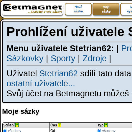
Nová
Moje
M
sázka
sázky
výs
...analyzuj svoje sázky!
Prohlížení uživatele 
Menu uživatele Stetrian62:
|
Pro
Sázkovky
|
Sporty
|
Zdroje
|
Uživatel
Stetrian62
sdílí tato dat
ostatní uživatele...
Svůj účet na Betmagnetu můžeš s
Moje sázky
Sdílení
Čas
Typ
?
?
?
všechny
Od:
všechny