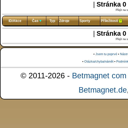
|
Stránka 0
Přejít na 
ID/Akce
Čas
Typ
Zdroje
Sporty
Příležitosti
?
|
Stránka 0
Přejít na 
•
Jsem tu poprvé
•
Nástr
•
Otázka/chyba/námět
•
Podmínk
© 2011-2026 -
Betmagnet com s
Betmagnet.de