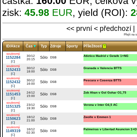
částka:
160.00
EUR, celková v
zisk:
45.98
EUR
, yield (ROI):
2
<< první < předchozí |
Přejít na 
ID/Akce
Čas
Typ
Zdroje
Sporty
Příležitosti
?
soukromý
30/12
Atletico Madrid v Getafe 1+NG
1152284
Sólo
DSB
20:15
[
C
]
soukromý
30/12
Granada v Valencia BTTS
1152433
Sólo
DSB
18:00
[
C
]
soukromý
30/12
Pescara v Cosenza BTTS
1152432
Sólo
DSB
16:00
[
C
]
soukromý
24/12
Zob Ahan v Gol Gohar O1,75
1151453
Sólo
DSB
15:00
[
C
]
soukromý
23/12
Verona v Inter O4,5 AC
1151325
Sólo
DSB
19:30
[
C
]
soukromý
18/12
Zwolle v Emmen 1
1150623
Sólo
DSB
21:00
[
C
]
soukromý
16/12
Palmeiras v Libertad Asuncion 1+O
1149319
Sólo
DSB
02:30
[
C
]