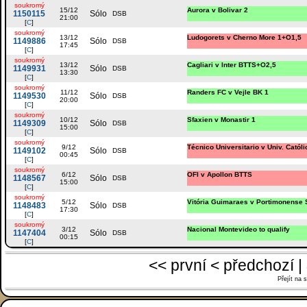
soukromý
15/12
Aurora v Bolivar 2
1150115
Sólo
DSB
21:00
[
C
]
soukromý
13/12
Ludogorets v Cherno More 1+O1,5
1149886
Sólo
DSB
17:45
[
C
]
soukromý
13/12
Cagliari v Inter BTTS+O2,5
1149931
Sólo
DSB
13:30
[
C
]
soukromý
11/12
Randers FC v Vejle BK 1
1149530
Sólo
DSB
20:00
[
C
]
soukromý
10/12
Sfaxien v Monastir 1
1149309
Sólo
DSB
15:00
[
C
]
soukromý
9/12
Técnico Universitario v Univ. Católi
1149102
Sólo
DSB
00:45
[
C
]
soukromý
6/12
ΟFI v Apollon BTTS
1148567
Sólo
DSB
15:00
[
C
]
soukromý
5/12
Vitória Guimaraes v Portimonense 
1148483
Sólo
DSB
17:30
[
C
]
soukromý
3/12
Nacional Montevideo to qualify
1147404
Sólo
DSB
00:15
[
C
]
<< první < předchozí |
Přejít na 