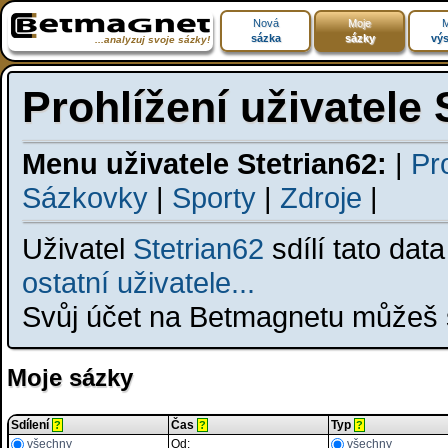
Nová
Moje
M
sázka
sázky
výs
...analyzuj svoje sázky!
Prohlížení uživatele 
Menu uživatele Stetrian62:
|
Pro
Sázkovky
|
Sporty
|
Zdroje
|
Uživatel
Stetrian62
sdílí tato dat
ostatní uživatele...
Svůj účet na Betmagnetu můžeš s
Moje sázky
Sdílení
Čas
Typ
?
?
?
všechny
Od:
všechny