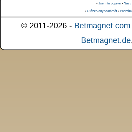
•
Jsem tu poprvé
•
Nástr
•
Otázka/chyba/námět
•
Podmínk
© 2011-2026 -
Betmagnet com s
Betmagnet.de