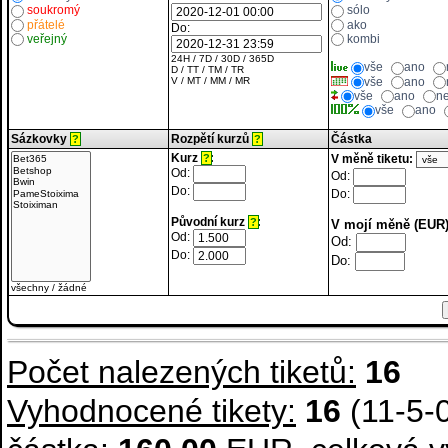
soukromý
sólo
přátelé
ako
Do:
veřejný
kombi
24H
/
7D
/
30D
/
365D
vše
ano
D
/
TT
/
TM
/
TR
vše
ano
V
/
MT
/
MM
/
MR
vše
ano
n
vše
ano
Sázkovky
Rozpětí kurzů
Částka
?
?
Kurz
:
V měně tiketu:
?
Od:
Od:
Do:
Do:
Původní kurz
:
?
V mojí měně (EUR)
Od:
Od:
Do:
Do:
všechny
/
žádné
Počet nalezených tiketů:
16
Vyhodnocené tikety:
16
(11-5-0