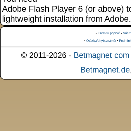
Adobe Flash Player 6 (or above) to 
lightweight installation from Adob
•
Jsem tu poprvé
•
Nástr
•
Otázka/chyba/námět
•
Podmínk
© 2011-2026 -
Betmagnet com s
Betmagnet.de