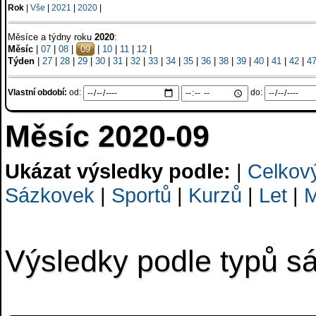
Rok
|
Vše
|
2021
|
2020
|
Měsíce a týdny roku
2020
:
Měsíc
|
07
|
08
|
09
|
10
|
11
|
12
|
Týden
|
27
|
28
|
29
|
30
|
31
|
32
|
33
|
34
|
35
|
36
|
38
|
39
|
40
|
41
|
42
|
4
Vlastní období:
od:
do:
Měsíc 2020-09
Ukázat výsledky podle:
|
Celkov
Sázkovek
|
Sportů
|
Kurzů
|
Let
|
M
Výsledky podle typů s