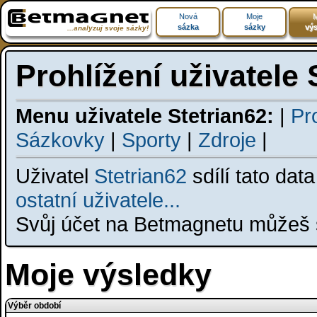
Nová
Moje
M
sázka
sázky
výs
...analyzuj svoje sázky!
Prohlížení uživatele 
Menu uživatele Stetrian62:
|
Pro
Sázkovky
|
Sporty
|
Zdroje
|
Uživatel
Stetrian62
sdílí tato dat
ostatní uživatele...
Svůj účet na Betmagnetu můžeš s
Moje výsledky
Výběr období