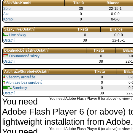
Sólo/Ako/Kombi
Tiketů
Bilance
Sólo
38
22-15-1
Ako
0
0-0-0
Kombi
0
0-0-0
Sázky live/Ostatní
Tiketů
Bilance
Live sázky
0
0-0-0
Ostatní
38
22-15-1
Dlouhodobé sázky/Ostatní
Tiketů
Bilan
Dlouhodobé sázky
0
0-0
Ostatní
38
22-1
Arbitráže/Surebety/Ostatní
Tiketů
Bila
Všechny arbitráže
0
0-
Arbitráže bez surebetů
0
0-
Surebety
0
0-
Ostatní
38
22-
You need
You need Adobe Flash Player 6 (or above) to view the
Adobe Flash Player 6 (or above) to 
lightweight installation from Adob
You need
You need Adobe Flash Player 6 (or above) to view the