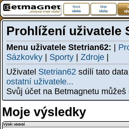
Nová
Moje
M
sázka
sázky
výs
...analyzuj svoje sázky!
Prohlížení uživatele 
Menu uživatele Stetrian62:
|
Pro
Sázkovky
|
Sporty
|
Zdroje
|
Uživatel
Stetrian62
sdílí tato dat
ostatní uživatele...
Svůj účet na Betmagnetu můžeš s
Moje výsledky
Výběr období