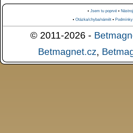
•
Jsem tu poprvé
•
Nástro
•
Otázka/chyba/námět
•
Podmínky
© 2011-2026 -
Betmagne
Betmagnet.cz
,
Betmag