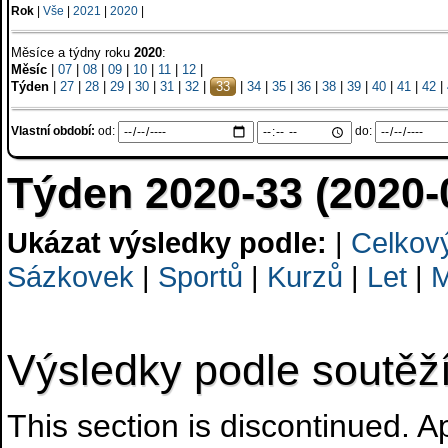
Rok
|
Vše
|
2021
|
2020
|
Měsíce a týdny roku
2020
:
Měsíc
|
07
|
08
|
09
|
10
|
11
|
12
|
Týden
|
27
|
28
|
29
|
30
|
31
|
32
|
33
|
34
|
35
|
36
|
38
|
39
|
40
|
41
|
42
|
Vlastní období:
od:
do:
Týden 2020-33 (2020-
Ukázat výsledky podle:
|
Celkov
Sázkovek
|
Sportů
|
Kurzů
|
Let
|
M
Výsledky podle soutěž
This section is discontinued. 