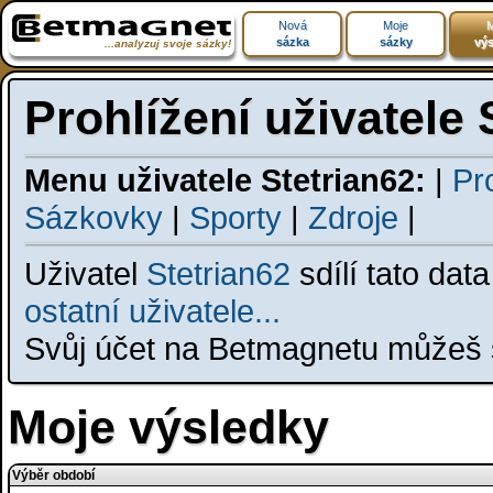
Nová
Moje
M
sázka
sázky
výs
...analyzuj svoje sázky!
Prohlížení uživatele 
Menu uživatele Stetrian62:
|
Pro
Sázkovky
|
Sporty
|
Zdroje
|
Uživatel
Stetrian62
sdílí tato dat
ostatní uživatele...
Svůj účet na Betmagnetu můžeš s
Moje výsledky
Výběr období