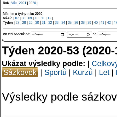
Rok
|
Vše
|
2021
|
2020
|
Měsíce a týdny roku
2020
:
Měsíc
|
07
|
08
|
09
|
10
|
11
|
12
|
Týden
|
27
|
28
|
29
|
30
|
31
|
32
|
33
|
34
|
35
|
36
|
38
|
39
|
40
|
41
|
42
|
4
Vlastní období:
od:
do:
Týden 2020-53 (2020-
Ukázat výsledky podle:
|
Celkov
Sázkovek
|
Sportů
|
Kurzů
|
Let
|
Výsledky podle sázko