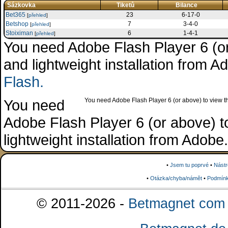
Sázkovka
Tiketů
Bilance
Bet365
23
6-17-0
[
přehled
]
Betshop
7
3-4-0
[
přehled
]
Stoiximan
6
1-4-1
[
přehled
]
You need Adobe Flash Player 6 (or 
and lightweight installation from 
Flash.
You need
You need Adobe Flash Player 6 (or above) to view the
Adobe Flash Player 6 (or above) to 
lightweight installation from Adob
•
Jsem tu poprvé
•
Nástr
•
Otázka/chyba/námět
•
Podmínk
© 2011-2026 -
Betmagnet com s