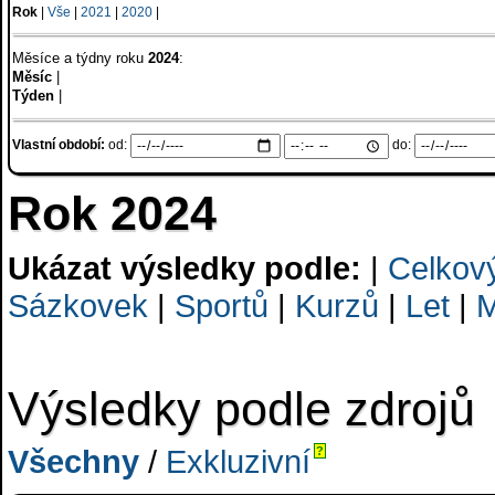
Rok
|
Vše
|
2021
|
2020
|
Měsíce a týdny roku
2024
:
Měsíc
|
Týden
|
Vlastní období:
od:
do:
Rok 2024
Ukázat výsledky podle:
|
Celkov
Sázkovek
|
Sportů
|
Kurzů
|
Let
|
M
Výsledky podle zdrojů
Všechny
/
Exkluzivní
?