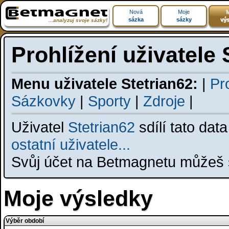
Nová
Moje
M
sázka
sázky
výs
...analyzuj svoje sázky!
Prohlížení uživatele 
Menu uživatele Stetrian62:
|
Pro
Sázkovky
|
Sporty
|
Zdroje
|
Uživatel
Stetrian62
sdílí tato dat
ostatní uživatele...
Svůj účet na Betmagnetu můžeš s
Moje výsledky
Výběr období