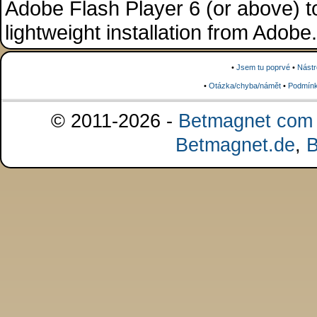
Adobe Flash Player 6 (or above) to 
lightweight installation from Adob
•
Jsem tu poprvé
•
Nástr
•
Otázka/chyba/námět
•
Podmínk
© 2011-2026 -
Betmagnet com s
Betmagnet.de
,
B