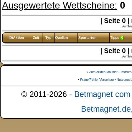
Ausgewertete Wettscheine:
0
|
Seite 0
| 
Auf Sei
ID/Aktion
Zeit
Typ
Quellen
Sportarten
Tipps
?
|
Seite 0
| 
Auf Sei
•
Zum ersten Mal hier
•
Instrum
•
Frage/Fehler/Vorschlag
•
Nutzungsb
© 2011-2026 -
Betmagnet com s
Betmagnet.de