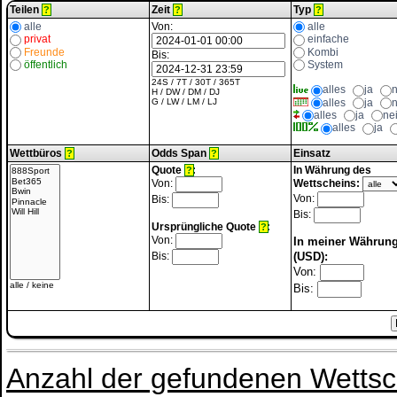
Teilen
Zeit
Typ
?
?
?
alle
Von:
alle
privat
einfache
Freunde
Kombi
Bis:
öffentlich
System
24S
/
7T
/
30T
/
365T
alles
ja
n
H
/
DW
/
DM
/
DJ
alles
ja
n
G
/
LW
/
LM
/
LJ
alles
ja
ne
alles
ja
Wettbüros
Odds Span
Einsatz
?
?
Quote
:
In Währung des
?
Wettscheins:
Von:
Von:
Bis:
Bis:
Ursprüngliche Quote
:
?
Von:
In meiner Währun
(USD):
Bis:
Von:
alle
/
keine
Bis:
Anzahl der gefundenen Wettsc