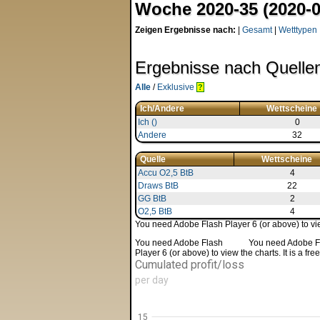
Woche 2020-35 (2020-0
Zeigen Ergebnisse nach:
|
Gesamt
|
Wetttypen
Ergebnisse nach Quelle
Alle
/
Exklusive
?
Ich/Andere
Wettscheine
Ich ()
0
Andere
32
Quelle
Wettscheine
Accu O2,5 BtB
4
Draws BtB
22
GG BtB
2
O2,5 BtB
4
You need Adobe Flash Player 6 (or above) to view
You need Adobe Flash
You need Adobe Fla
Player 6 (or above) to view the charts. It is a f
Cumulated profit/loss
per day
15