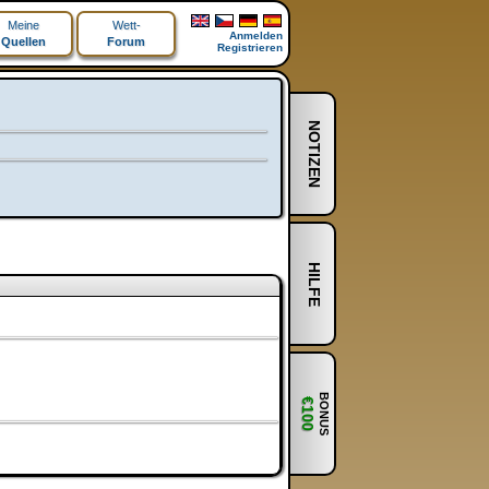
Meine
Wett-
Anmelden
Quellen
Forum
Registrieren
NOTIZEN
HILFE
BONUS
€100