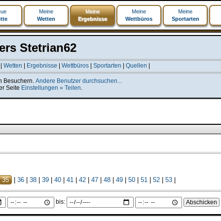
ue
Meine
Meine
Meine
Meine
tte
Wetten
Ergebnisse
Wettbüros
Sportarten
rs Stetrian62
|
Wetten
|
Ergebnisse
|
Wettbüros
|
Sportarten
|
Quellen
|
len Besuchern.
Andere Benutzer durchsuchen...
er Seite
Einstellungen » Teilen
.
35
|
36
|
38
|
39
|
40
|
41
|
42
|
47
|
48
|
49
|
50
|
51
|
52
|
53
|
bis: