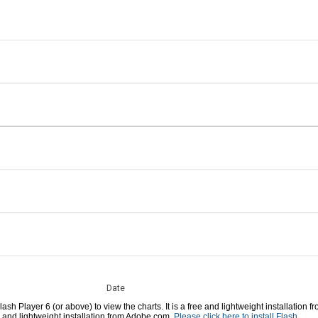
Date
sh Player 6 (or above) to view the charts. It is a free and lightweight installation
ree and lightweight installation from Adobe.com.
Please click here to install Flash.