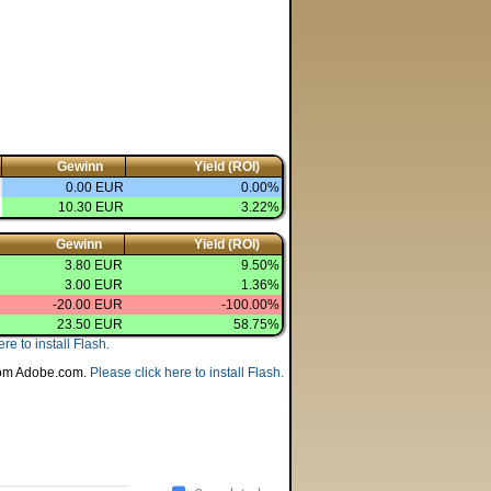
Gewinn
Yield (ROI)
0.00 EUR
0.00%
10.30 EUR
3.22%
Gewinn
Yield (ROI)
3.80 EUR
9.50%
3.00 EUR
1.36%
-20.00 EUR
-100.00%
23.50 EUR
58.75%
re to install Flash.
 from Adobe.com.
Please click here to install Flash.