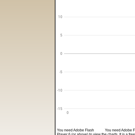
10
5
0
-5
-10
-15
0
You need Adobe Flash
You need Adobe Fla
Player 6 (or above) to view the charts. It is a f