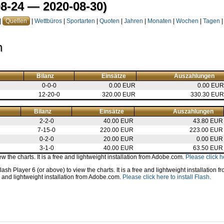
8-24 — 2020-08-30)
|
Quellen
|
Wettbüros
|
Sportarten
|
Quoten
|
Jahren
|
Monaten
|
Wochen
|
Tagen
|
n
Bilanz
Einsätze
Auszahlungen
0-0-0
0.00 EUR
0.00 EUR
12-20-0
320.00 EUR
330.30 EUR
Bilanz
Einsätze
Auszahlungen
2-2-0
40.00 EUR
43.80 EUR
7-15-0
220.00 EUR
223.00 EUR
0-2-0
20.00 EUR
0.00 EUR
3-1-0
40.00 EUR
63.50 EUR
 the charts. It is a free and lightweight installation from Adobe.com.
Please click he
sh Player 6 (or above) to view the charts. It is a free and lightweight installation
ree and lightweight installation from Adobe.com.
Please click here to install Flash.