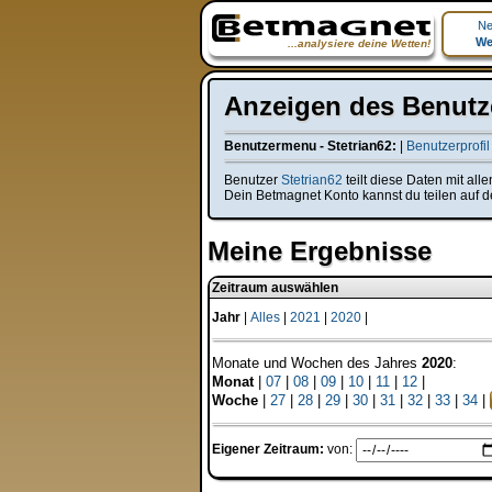
Ne
We
...analysiere deine Wetten!
Anzeigen des Benutze
Benutzermenu - Stetrian62:
|
Benutzerprofil
Benutzer
Stetrian62
teilt diese Daten mit al
Dein Betmagnet Konto kannst du teilen auf d
Meine Ergebnisse
Zeitraum auswählen
Jahr
|
Alles
|
2021
|
2020
|
Monate und Wochen des Jahres
2020
:
Monat
|
07
|
08
|
09
|
10
|
11
|
12
|
Woche
|
27
|
28
|
29
|
30
|
31
|
32
|
33
|
34
|
Eigener Zeitraum:
von: