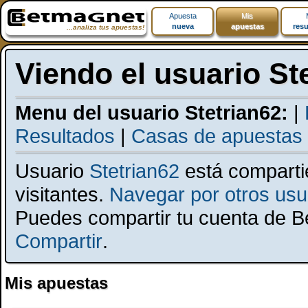
Apuesta
Mis
nueva
apuestas
resu
...analiza tus apuestas!
Viendo el usuario St
Menu del usuario Stetrian62:
|
Resultados
|
Casas de apuestas
Usuario
Stetrian62
está comparti
visitantes.
Navegar por otros usua
Puedes compartir tu cuenta de 
Compartir
.
Mis apuestas