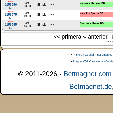
privado
6/1
Nantes v Rennes BB
1153656
Simple
WLB
20:00
[
C
]
privado
6/1
Napoli v Spezia BB
1153675
Simple
WLB
19:00
[
C
]
privado
6/1
Crotone v Roma BB
1153655
Simple
WLB
16:00
[
C
]
<< primera < anterior |
Ir a 
•
Primera vez aquí
•
Instrumentos
•
Pregunta/falta/propuesta
•
Condi
© 2011-2026 -
Betmagnet com s
Betmagnet.de