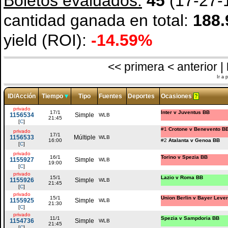
Boletos evaluados:
45
(17-27-1
cantidad ganada en total:
188.
yield (ROI):
-14.59%
<< primera < anterior |
Ir a 
ID/Acción
Tiempo
Tipo
Fuentes
Deportes
Ocasiones
?
privado
17/1
Inter v Juventus BB
1156534
Simple
WLB
21:45
[
C
]
#1
Crotone v Benevento B
privado
17/1
1156533
Múltiple
WLB
16:00
#2
Atalanta v Genoa BB
[
C
]
privado
16/1
Torino v Spezia BB
1155927
Simple
WLB
19:00
[
C
]
privado
15/1
Lazio v Roma BB
1155926
Simple
WLB
21:45
[
C
]
privado
15/1
Union Berlin v Bayer Leve
1155925
Simple
WLB
21:30
[
C
]
privado
11/1
Spezia v Sampdoria BB
1154736
Simple
WLB
21:45
[
C
]