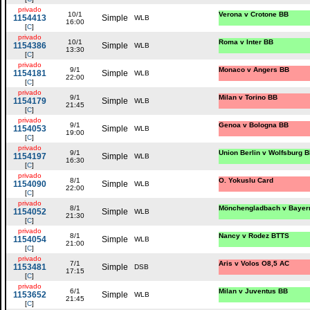
privado
10/1
Verona v Crotone BB
1154413
Simple
WLB
16:00
[
C
]
privado
10/1
Roma v Inter BB
1154386
Simple
WLB
13:30
[
C
]
privado
9/1
Monaco v Angers BB
1154181
Simple
WLB
22:00
[
C
]
privado
9/1
Milan v Torino BB
1154179
Simple
WLB
21:45
[
C
]
privado
9/1
Genoa v Bologna BB
1154053
Simple
WLB
19:00
[
C
]
privado
9/1
Union Berlin v Wolfsburg 
1154197
Simple
WLB
16:30
[
C
]
privado
8/1
O. Yokuslu Card
1154090
Simple
WLB
22:00
[
C
]
privado
8/1
Mönchengladbach v Bayer
1154052
Simple
WLB
21:30
[
C
]
privado
8/1
Nancy v Rodez BTTS
1154054
Simple
WLB
21:00
[
C
]
privado
7/1
Aris v Volos O8,5 AC
1153481
Simple
DSB
17:15
[
C
]
privado
6/1
Milan v Juventus BB
1153652
Simple
WLB
21:45
[
C
]