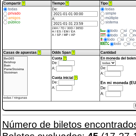
Compartir
Tiempo
Tipo
?
?
?
todas
De:
todas
privado
simple
amigos
múltiple
A:
público
sistema
24H
/
7D
/
30D
/
365D
todo
sí
n
H
/
ES
/
EM
/
EA
todo
sí
n
A
/
SP
/
MP
/
AP
todo
sí
no
todo
sí
Casas de apuestas
Odds Span
Cantidad
?
?
Cuota
:
En moneda del bolet
?
De:
De:
A:
A:
Cuota inicial
:
?
De:
En mi moneda (EU
De:
A:
A:
todas
/
ningunas
Número de biletos encontrado