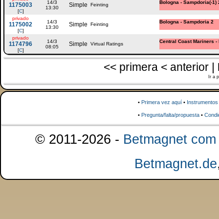
14/3
Bologna - Sampdoria(-1) 
1175003
Simple
Feinting
13:30
[
C
]
privado
14/3
Bologna - Sampdoria 2
1175002
Simple
Feinting
13:30
[
C
]
privado
14/3
Central Coast Mariners -
1174796
Simple
Virtual Ratings
08:05
[
C
]
<< primera < anterior |
Ir a 
•
Primera vez aquí
•
Instrumentos
•
Pregunta/falta/propuesta
•
Condi
© 2011-2026 -
Betmagnet com s
Betmagnet.de