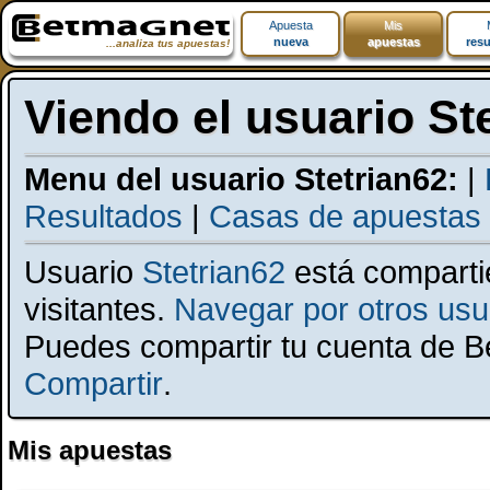
Apuesta
Mis
nueva
apuestas
resu
...analiza tus apuestas!
Viendo el usuario St
Menu del usuario Stetrian62:
|
Resultados
|
Casas de apuestas
Usuario
Stetrian62
está comparti
visitantes.
Navegar por otros usua
Puedes compartir tu cuenta de 
Compartir
.
Mis apuestas