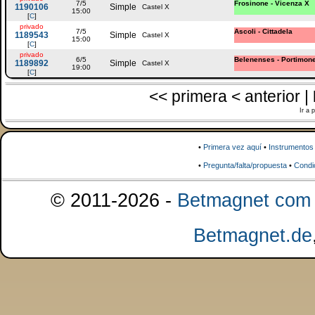
7/5
Frosinone - Vicenza X
1190106
Simple
Castel X
15:00
[
C
]
privado
7/5
Ascoli - Cittadela
1189543
Simple
Castel X
15:00
[
C
]
privado
6/5
Belenenses - Portimon
1189892
Simple
Castel X
19:00
[
C
]
<< primera < anterior |
Ir a 
•
Primera vez aquí
•
Instrumentos
•
Pregunta/falta/propuesta
•
Condi
© 2011-2026 -
Betmagnet com s
Betmagnet.de