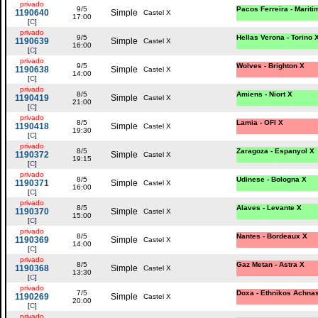
privado
9/5
Pacos Ferreira - Mariti
1190640
Simple
Castel X
17:00
[
C
]
privado
9/5
Hellas Verona - Torino 
1190639
Simple
Castel X
16:00
[
C
]
privado
9/5
Wolves - Brighton X
1190638
Simple
Castel X
14:00
[
C
]
privado
8/5
Amiens - Niort X
1190419
Simple
Castel X
21:00
[
C
]
privado
8/5
Lamia - OFI X
1190418
Simple
Castel X
19:30
[
C
]
privado
8/5
Zaragoza - Espanyol X
1190372
Simple
Castel X
19:15
[
C
]
privado
8/5
Udinese - Bologna X
1190371
Simple
Castel X
16:00
[
C
]
privado
8/5
Alaves - Levante X
1190370
Simple
Castel X
15:00
[
C
]
privado
8/5
Nantes - Bordeaux X
1190369
Simple
Castel X
14:00
[
C
]
privado
8/5
Gaz Metan - Astra X
1190368
Simple
Castel X
13:30
[
C
]
privado
7/5
Doxa - Ethnikos Achna
1190269
Simple
Castel X
20:00
[
C
]
privado