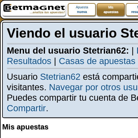
Apuesta
Mis
nueva
apuestas
resu
...analiza tus apuestas!
Viendo el usuario St
Menu del usuario Stetrian62:
|
Resultados
|
Casas de apuestas
Usuario
Stetrian62
está comparti
visitantes.
Navegar por otros usua
Puedes compartir tu cuenta de 
Compartir
.
Mis apuestas