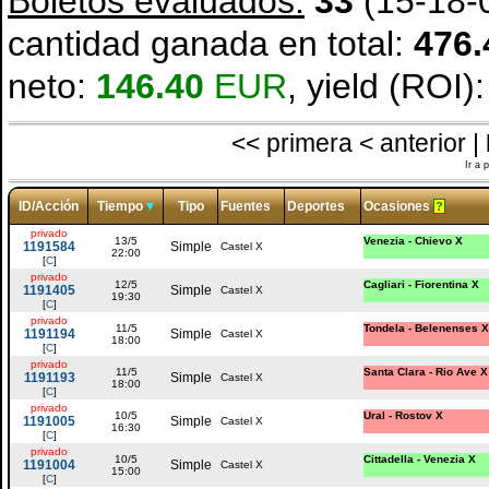
Boletos evaluados:
33
(15-18-0
cantidad ganada en total:
476.
neto:
146.40
EUR
, yield (ROI)
<< primera < anterior |
Ir a 
ID/Acción
Tiempo
Tipo
Fuentes
Deportes
Ocasiones
?
privado
13/5
Venezia - Chievo X
1191584
Simple
Castel X
22:00
[
C
]
privado
12/5
Cagliari - Fiorentina X
1191405
Simple
Castel X
19:30
[
C
]
privado
11/5
Tondela - Belenenses X
1191194
Simple
Castel X
18:00
[
C
]
privado
11/5
Santa Clara - Rio Ave X
1191193
Simple
Castel X
18:00
[
C
]
privado
10/5
Ural - Rostov X
1191005
Simple
Castel X
16:30
[
C
]
privado
10/5
Cittadella - Venezia X
1191004
Simple
Castel X
15:00
[
C
]