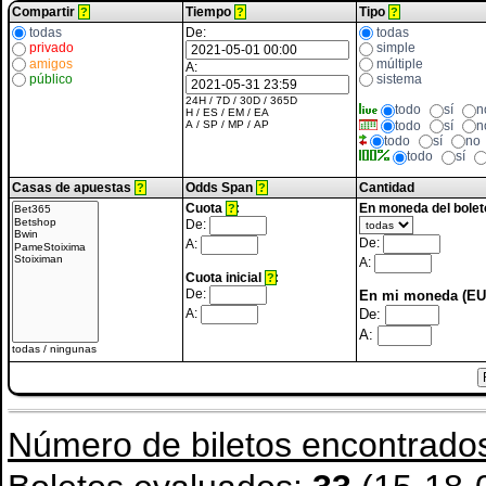
Compartir
Tiempo
Tipo
?
?
?
todas
De:
todas
privado
simple
amigos
múltiple
A:
público
sistema
24H
/
7D
/
30D
/
365D
todo
sí
n
H
/
ES
/
EM
/
EA
todo
sí
n
A
/
SP
/
MP
/
AP
todo
sí
no
todo
sí
Casas de apuestas
Odds Span
Cantidad
?
?
Cuota
:
En moneda del bolet
?
De:
De:
A:
A:
Cuota inicial
:
?
De:
En mi moneda (EU
De:
A:
A:
todas
/
ningunas
Número de biletos encontrado