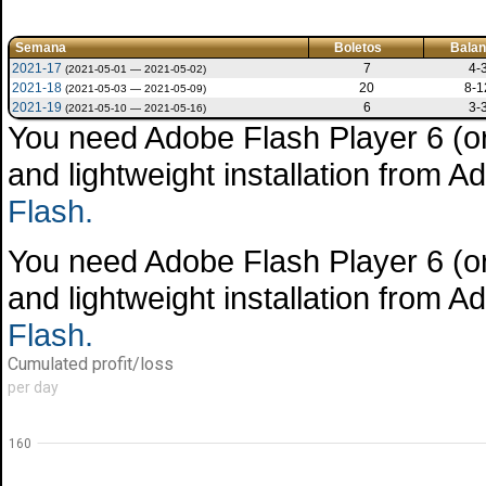
Semana
Boletos
Bala
2021-17
7
4-
(2021-05-01 — 2021-05-02)
2021-18
20
8-1
(2021-05-03 — 2021-05-09)
2021-19
6
3-
(2021-05-10 — 2021-05-16)
You need Adobe Flash Player 6 (or 
and lightweight installation from 
Flash.
You need Adobe Flash Player 6 (or 
and lightweight installation from 
Flash.
Cumulated profit/loss
per day
160