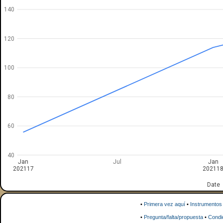
140
120
100
80
60
40
Jan
Jul
Jan
202117
20211
Date
•
Primera vez aquí
•
Instrumentos
•
Pregunta/falta/propuesta
•
Condi