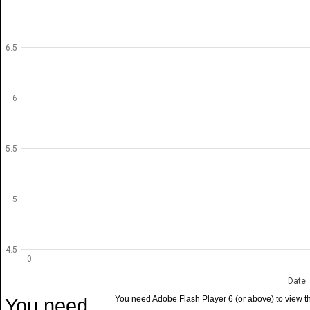
6.5
6
5.5
5
4.5
0
Date
You need
You need Adobe Flash Player 6 (or above) to view the