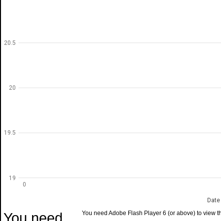
20.5
20
19.5
19
0
Date
You need
You need Adobe Flash Player 6 (or above) to view the