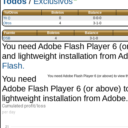
Todos
/
Exclusivos
Yo/Otros
Boletos
Balance
Yo ()
0
0-0-0
Otros
4
3-1-0
Fuente
Boletos
Balance
DSB
4
3-1-0
You need Adobe Flash Player 6 (or 
and lightweight installation from 
Flash.
You need
You need Adobe Flash Player 6 (or above) to view the
Adobe Flash Player 6 (or above) to 
lightweight installation from Adob
Cumulated profit/loss
per day
21