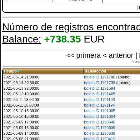
Número de registros encontra
Balance:
+738.35
EUR
<< primera < anterior |
Ir a 
Tiempo
Transacción
2021-05-14 21:00:00
boleto ID 1191740
(abierto)
2021-05-14 20:30:00
boleto ID 1191739
(abierto)
2021-05-13 22:00:00
boleto ID 1191584
2021-05-12 19:30:00
boleto ID 1191405
2021-05-11 18:00:00
boleto ID 1191193
2021-05-11 18:00:00
boleto ID 1191194
2021-05-10 16:30:00
boleto ID 1191005
2021-05-10 15:00:00
boleto ID 1191004
2021-05-09 17:00:00
boleto ID 1190640
2021-05-09 16:00:00
boleto ID 1190639
2021-05-09 14:00:00
boleto ID 1190638
2021-05-08 21:00:00
boleto ID 1190419