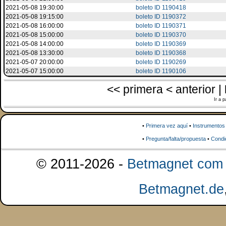
2021-05-08 19:30:00
boleto ID 1190418
2021-05-08 19:15:00
boleto ID 1190372
2021-05-08 16:00:00
boleto ID 1190371
2021-05-08 15:00:00
boleto ID 1190370
2021-05-08 14:00:00
boleto ID 1190369
2021-05-08 13:30:00
boleto ID 1190368
2021-05-07 20:00:00
boleto ID 1190269
2021-05-07 15:00:00
boleto ID 1190106
<< primera < anterior |
Ir a 
•
Primera vez aquí
•
Instrumentos
•
Pregunta/falta/propuesta
•
Condi
© 2011-2026 -
Betmagnet com s
Betmagnet.de