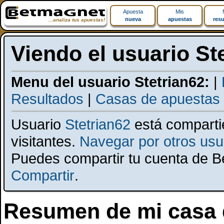
Apuesta
Mis
nueva
apuestas
resu
...analiza tus apuestas!
Viendo el usuario St
Menu del usuario Stetrian62:
|
Resultados
|
Casas de apuestas
Usuario
Stetrian62
está comparti
visitantes.
Navegar por otros usua
Puedes compartir tu cuenta de 
Compartir
.
Resumen de mi casa 