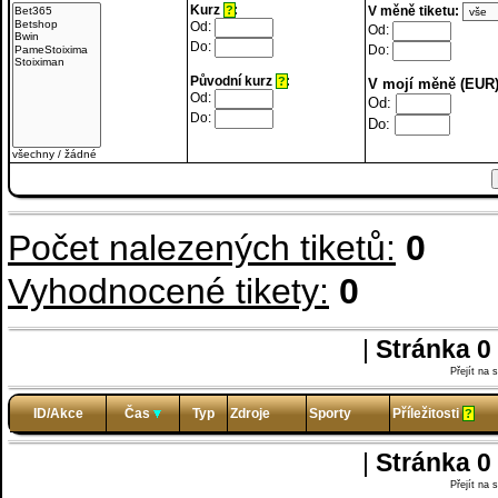
Kurz
:
V měně tiketu:
?
Od:
Od:
Do:
Do:
Původní kurz
:
?
V mojí měně (EUR)
Od:
Od:
Do:
Do:
všechny
/
žádné
Počet nalezených tiketů:
0
Vyhodnocené tikety:
0
|
Stránka 0
Přejít na 
ID/Akce
Čas
Typ
Zdroje
Sporty
Příležitosti
?
|
Stránka 0
Přejít na 