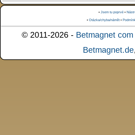
•
Jsem tu poprvé
•
Nástr
•
Otázka/chyba/námět
•
Podmínk
© 2011-2026 -
Betmagnet com s
Betmagnet.de