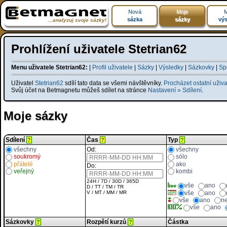
Nová
Moje
M
sázka
sázky
výs
...analyzuj svoje sázky!
Prohlížení uživatele Stetrian62
Menu uživatele Stetrian62:
|
Profil uživatele
|
Sázky
|
Výsledky
|
Sázkovky
|
Sp
Uživatel
Stetrian62
sdílí tato data se všemi návštěvníky.
Procházet ostatní uživat
Svůj účet na Betmagnetu můžeš sdílet na stránce
Nastavení » Sdílení
.
Moje sázky
Sdílení
Čas
Typ
?
?
?
všechny
Od:
všechny
soukromý
sólo
přátelé
ako
Do:
veřejný
kombi
24H
/
7D
/
30D
/
365D
vše
ano
D
/
TT
/
TM
/
TR
vše
ano
V
/
MT
/
MM
/
MR
vše
ano
n
vše
ano
Sázkovky
Rozpětí kurzů
Částka
?
?