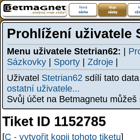
Nová
Moje
M
sázka
sázky
výs
...analyzuj svoje sázky!
Prohlížení uživatele 
Menu uživatele Stetrian62:
|
Pro
Sázkovky
|
Sporty
|
Zdroje
|
Uživatel
Stetrian62
sdílí tato dat
ostatní uživatele...
Svůj účet na Betmagnetu můžeš s
Tiket ID 1152785
[
C - vytvořit kopii tohoto tiketu
]