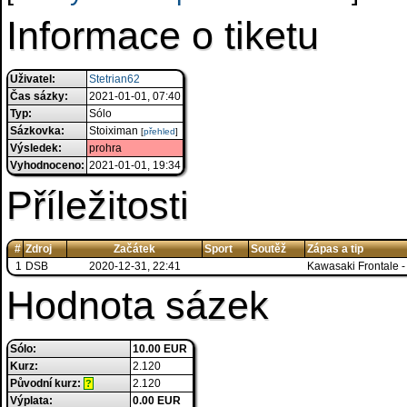
Informace o tiketu
Uživatel:
Stetrian62
Čas sázky:
2021-01-01, 07:40
Typ:
Sólo
Sázkovka:
Stoiximan
[
přehled
]
Výsledek:
prohra
Vyhodnoceno:
2021-01-01, 19:34
Příležitosti
#
Zdroj
Začátek
Sport
Soutěž
Zápas a tip
1
DSB
2020-12-31, 22:41
Kawasaki Frontale 
Hodnota sázek
Sólo:
10.00 EUR
Kurz:
2.120
Původní kurz:
2.120
?
Výplata:
0.00 EUR