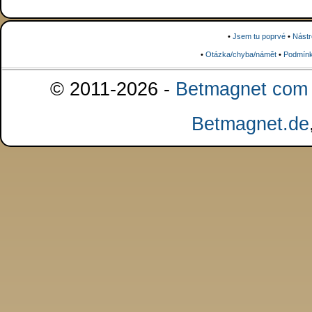
•
Jsem tu poprvé
•
Nástr
•
Otázka/chyba/námět
•
Podmínk
© 2011-2026 -
Betmagnet com s
Betmagnet.de