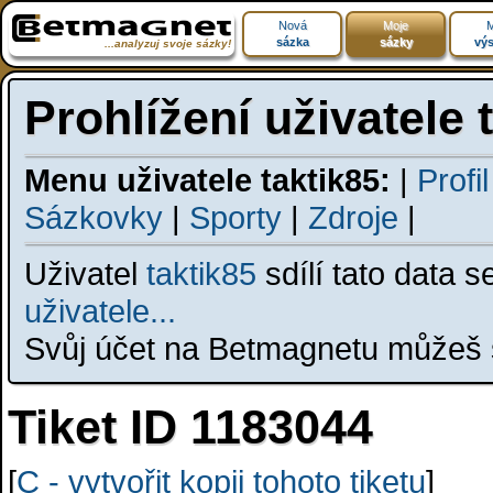
Nová
Moje
M
sázka
sázky
výs
...analyzuj svoje sázky!
Prohlížení uživatele 
Menu uživatele taktik85:
|
Profi
Sázkovky
|
Sporty
|
Zdroje
|
Uživatel
taktik85
sdílí tato data 
uživatele...
Svůj účet na Betmagnetu můžeš s
Tiket ID 1183044
[
C - vytvořit kopii tohoto tiketu
]