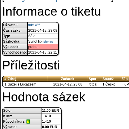
Informace o tiketu
Uživatel:
taktik85
Čas sázky:
2021-04-12, 23:08
Typ:
Sólo
Sázkovka:
Synot tip
[
přehled
]
Výsledek:
prohra
Vyhodnoceno:
2021-04-13, 22:11
Příležitosti
#
Zdroj
Začátek
Sport
Soutěž
Zápa
1
Sazej s Lucazzem
2021-04-12, 23:08
fotbal
1.Česko
FK P
Hodnota sázek
Sólo:
11.00 EUR
Kurz:
1.410
Původní kurz:
1.410
?
Výplata:
0.00 EUR