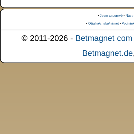
•
Jsem tu poprvé
•
Nástr
•
Otázka/chyba/námět
•
Podmínk
© 2011-2026 -
Betmagnet com s
Betmagnet.de