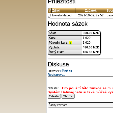
Příležitosti
#
Zdroj
Začátek
Spor
1
foxysfolkfaced
2021-10-09, 22:52
bask
Hodnota sázek
Sólo:
300.00 NZD
Kurz:
1.620
Původní kurz:
1.620
?
Výplata:
486.00 NZD
Čistý zisk:
186.00 NZD
Diskuse
Uživatel:
Přihlásit
Registrovat
Pro použití této funkce se m
Odeslat
...
Systém Betmagnetu si také můžeš vyz
Žádný záznam