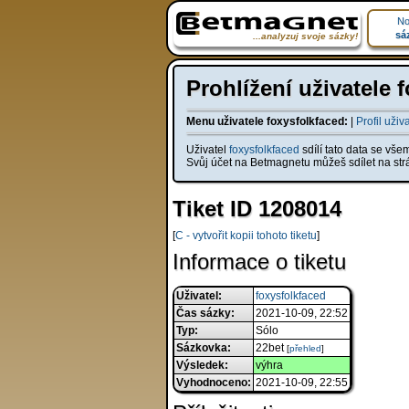
No
sá
...analyzuj svoje sázky!
Prohlížení uživatele 
Menu uživatele foxysfolkfaced:
|
Profil uživ
Uživatel
foxysfolkfaced
sdílí tato data se vše
Svůj účet na Betmagnetu můžeš sdílet na st
Tiket ID 1208014
[
C - vytvořit kopii tohoto tiketu
]
Informace o tiketu
Uživatel:
foxysfolkfaced
Čas sázky:
2021-10-09, 22:52
Typ:
Sólo
Sázkovka:
22bet
[
přehled
]
Výsledek:
výhra
Vyhodnoceno:
2021-10-09, 22:55