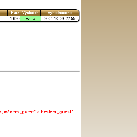
Kurz
Výsledek
Vyhodnoceno
1.620
výhra
2021-10-09, 22:55
m jménem „guest“ a heslem „guest“.