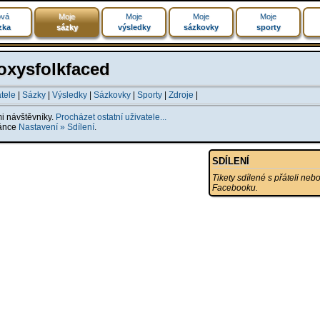
vá
Moje
Moje
Moje
Moje
zka
sázky
výsledky
sázkovky
sporty
foxysfolkfaced
atele
|
Sázky
|
Výsledky
|
Sázkovky
|
Sporty
|
Zdroje
|
mi návštěvníky.
Procházet ostatní uživatele...
ránce
Nastavení » Sdílení
.
SDÍLENÍ
Tikety sdílené s přáteli neb
Facebooku.