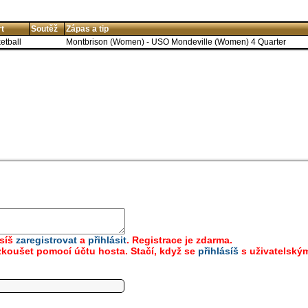
t
Soutěž
Zápas a tip
etball
Montbrison (Women) - USO Mondeville (Women) 4 Quarter
usíš
zaregistrovat
a
přihlásit
. Registrace je zdarma.
koušet pomocí účtu hosta. Stačí, když se
přihlásíš
s uživatelský