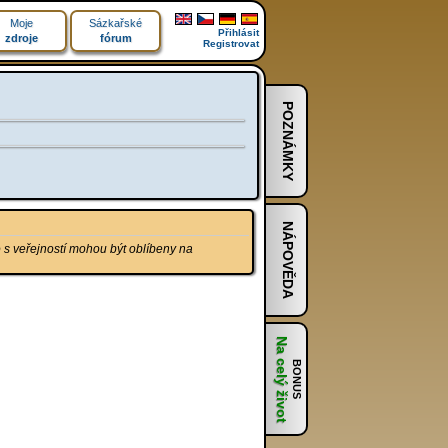
Moje
Sázkařské
Přihlásit
zdroje
fórum
Registrovat
POZNÁMKY
NÁPOVĚDA
o s veřejností mohou být oblíbeny na
Na celý život
BONUS