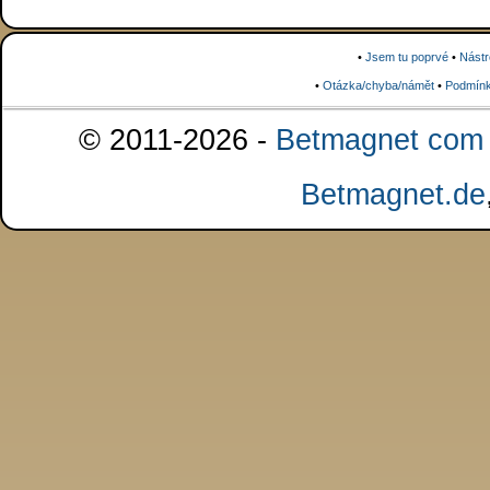
•
Jsem tu poprvé
•
Nástr
•
Otázka/chyba/námět
•
Podmínk
© 2011-2026 -
Betmagnet com s
Betmagnet.de