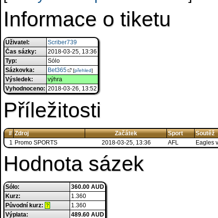
Informace o tiketu
Uživatel:
Scriber739
Čas sázky:
2018-03-25, 13:36
Typ:
Sólo
Sázkovka:
Bet365
[
přehled
]
Výsledek:
výhra
Vyhodnoceno:
2018-03-26, 13:52
Příležitosti
#
Zdroj
Začátek
Sport
Soutěž
1
Promo SPORTS
2018-03-25, 13:36
AFL
Eagles 
Hodnota sázek
Sólo:
360.00 AUD
Kurz:
1.360
Původní kurz:
1.360
?
Výplata:
489.60 AUD