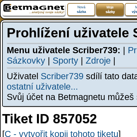
Nová
Moje
M
sázka
sázky
výs
...analyzuj svoje sázky!
Prohlížení uživatele
Menu uživatele Scriber739:
|
Pr
Sázkovky
|
Sporty
|
Zdroje
|
Uživatel
Scriber739
sdílí tato da
ostatní uživatele...
Svůj účet na Betmagnetu můžeš s
Tiket ID 857052
[
C - vytvořit kopii tohoto tiketu
]