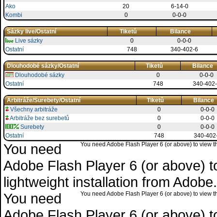
Ako
20
6-14-0
Kombi
0
0-0-0
Sázky live/Ostatní
Tiketů
Bilance
Live sázky
0
0-0-0
Ostatní
748
340-402-6
Dlouhodobé sázky/Ostatní
Tiketů
Bilance
Dlouhodobé sázky
0
0-0-0
Ostatní
748
340-402
Arbitráže/Surebety/Ostatní
Tiketů
Bilance
Všechny arbitráže
0
0-0-0
Arbitráže bez surebetů
0
0-0-0
Surebety
0
0-0-0
Ostatní
748
340-402
You need
You need Adobe Flash Player 6 (or above) to view the
Adobe Flash Player 6 (or above) to 
lightweight installation from Adob
You need
You need Adobe Flash Player 6 (or above) to view the
Adobe Flash Player 6 (or above) to 