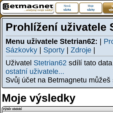
Nová
Moje
M
sázka
sázky
výs
...analyzuj svoje sázky!
Prohlížení uživatele 
Menu uživatele Stetrian62:
|
Pro
Sázkovky
|
Sporty
|
Zdroje
|
Uživatel
Stetrian62
sdílí tato dat
ostatní uživatele...
Svůj účet na Betmagnetu můžeš s
Moje výsledky
Výběr období