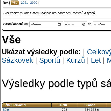
Rok
|
Vše
|
2021
|
2020
|
Zvol konkrétní rok z menu nahoře pro zobrazení měsíců a týdnů.
Vlastní období:
od:
do:
Vše
Ukázat výsledky podle:
|
Celkov
Sázkovek
|
Sportů
|
Kurzů
|
Let
|
M
Výsledky podle typů s
Sólo/Ako/Kombi
Tiketů
Bilance
Sólo
728
334-388-6