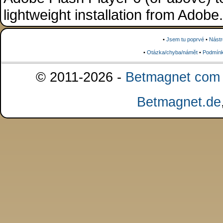
lightweight installation from Adob
•
Jsem tu poprvé
•
Nástr
•
Otázka/chyba/námět
•
Podmínk
© 2011-2026 -
Betmagnet com s
Betmagnet.de