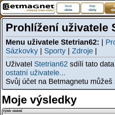
Nová
Moje
M
sázka
sázky
výs
...analyzuj svoje sázky!
Prohlížení uživatele 
Menu uživatele Stetrian62:
|
Pro
Sázkovky
|
Sporty
|
Zdroje
|
Uživatel
Stetrian62
sdílí tato dat
ostatní uživatele...
Svůj účet na Betmagnetu můžeš s
Moje výsledky
Výběr období