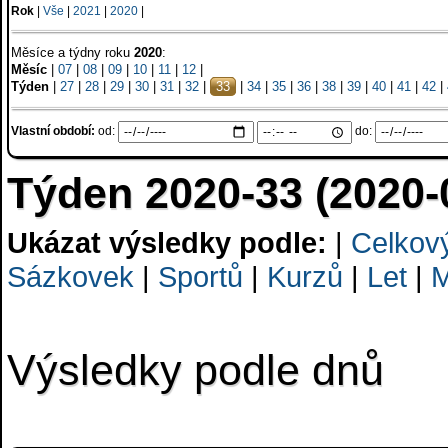
Rok
|
Vše
|
2021
|
2020
|
Měsíce a týdny roku
2020
:
Měsíc
|
07
|
08
|
09
|
10
|
11
|
12
|
Týden
|
27
|
28
|
29
|
30
|
31
|
32
|
33
|
34
|
35
|
36
|
38
|
39
|
40
|
41
|
42
|
Vlastní období:
od:
do:
Týden 2020-33 (2020-
Ukázat výsledky podle:
|
Celkov
Sázkovek
|
Sportů
|
Kurzů
|
Let
|
M
Výsledky podle dnů