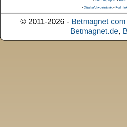
•
Jsem tu poprvé
•
Nástr
•
Otázka/chyba/námět
•
Podmínk
© 2011-2026 -
Betmagnet com s
Betmagnet.de
,
B