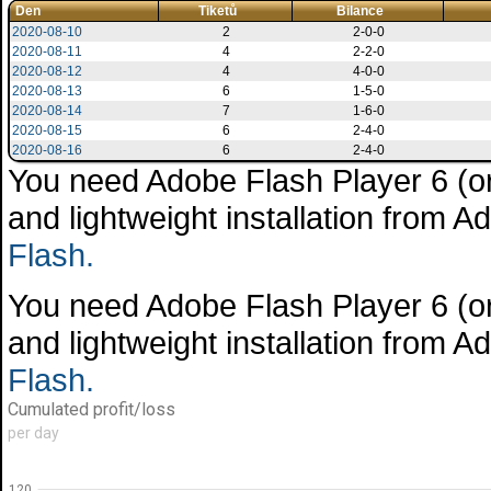
Den
Tiketů
Bilance
2020-08-10
2
2-0-0
2020-08-11
4
2-2-0
2020-08-12
4
4-0-0
2020-08-13
6
1-5-0
2020-08-14
7
1-6-0
2020-08-15
6
2-4-0
2020-08-16
6
2-4-0
You need Adobe Flash Player 6 (or 
and lightweight installation from 
Flash.
You need Adobe Flash Player 6 (or 
and lightweight installation from 
Flash.
Cumulated profit/loss
per day
120