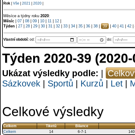
Rok
|
Vše
|
2021
|
2020
|
Měsíce a týdny roku
2020
:
Měsíc
|
07
|
08
|
09
|
10
|
11
|
12
|
Týden
|
27
|
28
|
29
|
30
|
31
|
32
|
33
|
34
|
35
|
36
|
38
|
39
|
40
|
41
|
42
|
Vlastní období:
od:
do:
Týden 2020-39 (2020-
Ukázat výsledky podle:
|
Celkov
Sázkovek
|
Sportů
|
Kurzů
|
Let
|
M
Celkové výsledky
Celkem
Tiketů
Bilance
Celkem
14
6-7-1
140