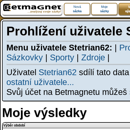
Nová
Moje
M
sázka
sázky
výs
...analyzuj svoje sázky!
Prohlížení uživatele 
Menu uživatele Stetrian62:
|
Pro
Sázkovky
|
Sporty
|
Zdroje
|
Uživatel
Stetrian62
sdílí tato dat
ostatní uživatele...
Svůj účet na Betmagnetu můžeš s
Moje výsledky
Výběr období