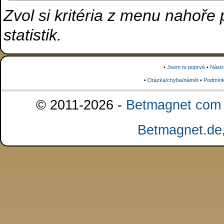
Zvol si kritéria z menu nahoře
statistik.
•
Jsem tu poprvé
•
Nástr
•
Otázka/chyba/námět
•
Podmínk
© 2011-2026 -
Betmagnet com s
Betmagnet.de