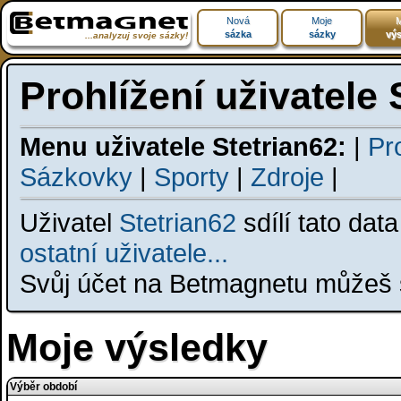
Nová
Moje
M
sázka
sázky
výs
...analyzuj svoje sázky!
Prohlížení uživatele 
Menu uživatele Stetrian62:
|
Pro
Sázkovky
|
Sporty
|
Zdroje
|
Uživatel
Stetrian62
sdílí tato dat
ostatní uživatele...
Svůj účet na Betmagnetu můžeš s
Moje výsledky
Výběr období