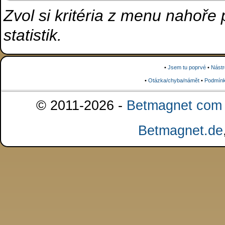
Zvol si kritéria z menu nahoře
statistik.
•
Jsem tu poprvé
•
Nástr
•
Otázka/chyba/námět
•
Podmínk
© 2011-2026 -
Betmagnet com s
Betmagnet.de