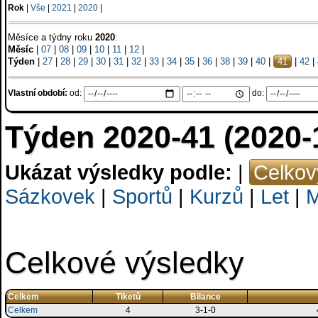
Rok
|
Vše
|
2021
|
2020
|
Měsíce a týdny roku
2020
:
Měsíc
|
07
|
08
|
09
|
10
|
11
|
12
|
Týden
|
27
|
28
|
29
|
30
|
31
|
32
|
33
|
34
|
35
|
36
|
38
|
39
|
40
|
41
|
42
|
Vlastní období:
od:
do:
Týden 2020-41 (2020-
Ukázat výsledky podle:
|
Celkov
Sázkovek
|
Sportů
|
Kurzů
|
Let
|
M
Celkové výsledky
Celkem
Tiketů
Bilance
Celkem
4
3-1-0