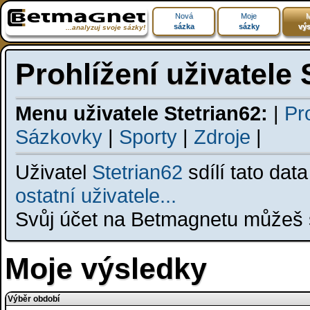
Nová
Moje
M
sázka
sázky
výs
...analyzuj svoje sázky!
Prohlížení uživatele 
Menu uživatele Stetrian62:
|
Pro
Sázkovky
|
Sporty
|
Zdroje
|
Uživatel
Stetrian62
sdílí tato dat
ostatní uživatele...
Svůj účet na Betmagnetu můžeš s
Moje výsledky
Výběr období