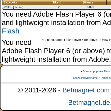
Sázkovka
Tiketů
Bilance
Bet365
2
2-0-0
[
přehled
]
You need Adobe Flash Player 6 (or 
and lightweight installation from 
Flash.
You need
You need Adobe Flash Player 6 (or above) to view the
Adobe Flash Player 6 (or above) to 
lightweight installation from Adob
•
Jsem tu poprvé
•
Nástr
•
Otázka/chyba/námět
•
Podmínk
© 2011-2026 -
Betmagnet com s
Betmagnet.de