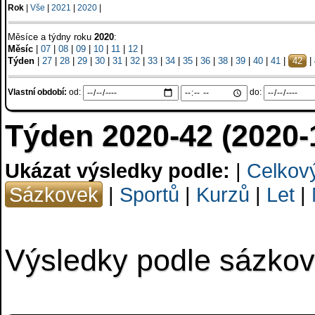
Rok
|
Vše
|
2021
|
2020
|
Měsíce a týdny roku
2020
:
Měsíc
|
07
|
08
|
09
|
10
|
11
|
12
|
Týden
|
27
|
28
|
29
|
30
|
31
|
32
|
33
|
34
|
35
|
36
|
38
|
39
|
40
|
41
|
42
|
Vlastní období:
od:
do:
Týden 2020-42 (2020-
Ukázat výsledky podle:
|
Celkov
Sázkovek
|
Sportů
|
Kurzů
|
Let
|
Výsledky podle sázko