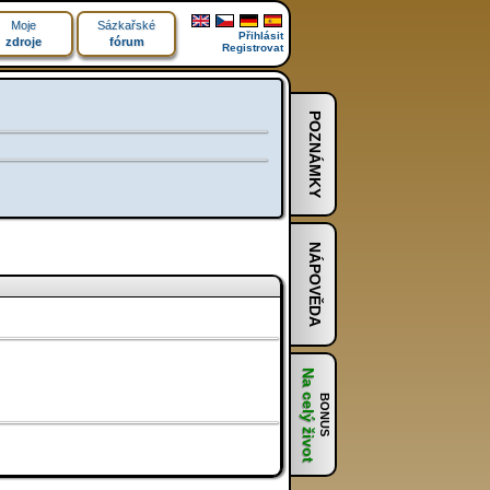
Moje
Sázkařské
Přihlásit
zdroje
fórum
Registrovat
POZNÁMKY
NÁPOVĚDA
Na celý život
BONUS