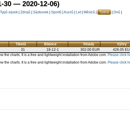
1-30 — 2020-12-06)
Typů sázek
|
Zdrojů
|
Sázkovek
|
Sportů
|
Kurzů
|
Let
|
Měsíců
|
Týdnů
|
Dnů
|
Tiketů
Bilance
Vklady
Výhry
31
18-12-1
302.00 EUR
426.05 E
 the charts. It is a free and lightweight installation from Adobe.com.
Please click he
 the charts. It is a free and lightweight installation from Adobe.com.
Please click he