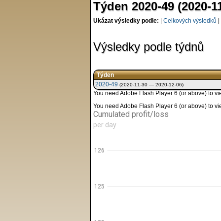
Týden 2020-49 (2020-1
Ukázat výsledky podle:
|
Celkových výsledků
|
Výsledky podle týdnů
Týden
2020-49
(2020-11-30 — 2020-12-06)
You need Adobe Flash Player 6 (or above) to view
You need Adobe Flash Player 6 (or above) to view
Cumulated profit/loss
per day
126
125