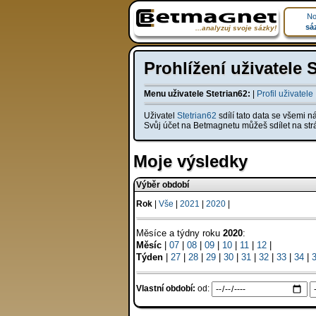
No
sá
...analyzuj svoje sázky!
Prohlížení uživatele 
Menu uživatele Stetrian62:
|
Profil uživatele
Uživatel
Stetrian62
sdílí tato data se všemi n
Svůj účet na Betmagnetu můžeš sdílet na st
Moje výsledky
Výběr období
Rok
|
Vše
|
2021
|
2020
|
Měsíce a týdny roku
2020
:
Měsíc
|
07
|
08
|
09
|
10
|
11
|
12
|
Týden
|
27
|
28
|
29
|
30
|
31
|
32
|
33
|
34
|
Vlastní období:
od: