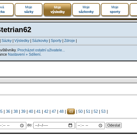
vá
Moje
Moje
Moje
Moje
zka
sázky
výsledky
sázkovky
sporty
Stetrian62
|
Sázky
|
Výsledky
|
Sázkovky
|
Sporty
|
Zdroje
|
ávštěvníky.
Procházet ostatní uživatele...
ránce
Nastavení » Sdílení
.
35
|
36
|
38
|
39
|
40
|
41
|
42
|
47
|
48
|
49
|
50
|
51
|
52
|
53
|
do: