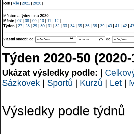
Rok
|
Vše
|
2021
|
2020
|
Měsíce a týdny roku
2020
:
Měsíc
|
07
|
08
|
09
|
10
|
11
|
12
|
Týden
|
27
|
28
|
29
|
30
|
31
|
32
|
33
|
34
|
35
|
36
|
38
|
39
|
40
|
41
|
42
|
4
Vlastní období:
od:
do:
Týden 2020-50 (2020-
Ukázat výsledky podle:
|
Celkov
Sázkovek
|
Sportů
|
Kurzů
|
Let
|
M
Výsledky podle týdnů