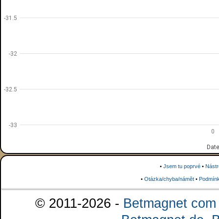
-31.5
-32
-32.5
-33
0
Dat
•
Jsem tu poprvé
•
Nástr
•
Otázka/chyba/námět
•
Podmínk
© 2011-2026 -
Betmagnet com s