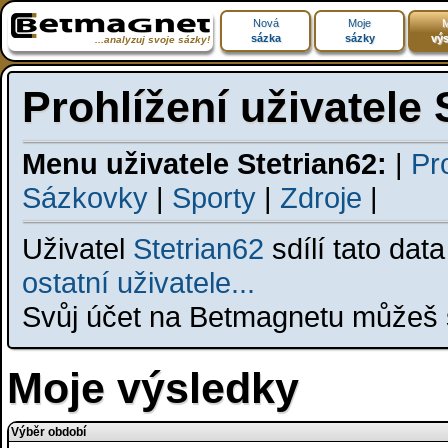
Nová
Moje
M
sázka
sázky
výs
...analyzuj svoje sázky!
Prohlížení uživatele 
Menu uživatele Stetrian62:
|
Pro
Sázkovky
|
Sporty
|
Zdroje
|
Uživatel
Stetrian62
sdílí tato dat
ostatní uživatele...
Svůj účet na Betmagnetu můžeš s
Moje výsledky
Výběr období