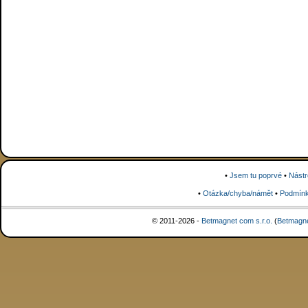
•
Jsem tu poprvé
•
Nástr
•
Otázka/chyba/námět
•
Podmínk
© 2011-2026 -
Betmagnet com s.r.o.
(
Betmagn