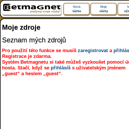
Nová
Moje
M
sázka
sázky
výs
...analyzuj svoje sázky!
Moje zdroje
Seznam mých zdrojů
Pro použití této funkce se musíš
zaregistrovat
a
přihlás
Registrace je zdarma.
Systém Betmagnetu si také můžeš vyzkoušet pomocí ú
hosta. Stačí, když se
přihlásíš
s uživatelským jménem
„guest“ a heslem „guest“.