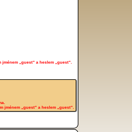
m jménem „guest“ a heslem „guest“.
ma.
ým jménem „guest“ a heslem „guest“.