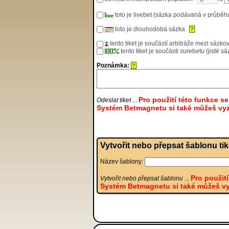
toto je livebet (sázka podávaná v průbě
toto je dlouhodobá sázka
?
tento tiket je součástí arbitráže mezi sázk
tento tiket je součásti surebetu (jisté sá
Poznámka:
?
Pro použití této funkce s
Odeslat tiket
...
Systém Betmagnetu si také můžeš vyz
Vytvořit nebo přepsat šablonu ti
Název šablony:
Pro použit
Vytvořit nebo přepsat šablonu
...
Systém Betmagnetu si také můžeš vy