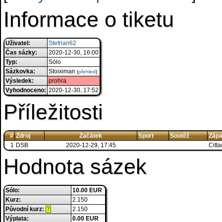
Informace o tiketu
Uživatel:
Stetrian62
Čas sázky:
2020-12-30, 16:00
Typ:
Sólo
Sázkovka:
Stoiximan
[
přehled
]
Výsledek:
prohra
Vyhodnoceno:
2020-12-30, 17:52
Příležitosti
#
Zdroj
Začátek
Sport
Soutěž
Zápa
1
DSB
2020-12-29, 17:45
Citta
Hodnota sázek
Sólo:
10.00 EUR
Kurz:
2.150
Původní kurz:
2.150
?
Výplata:
0.00 EUR