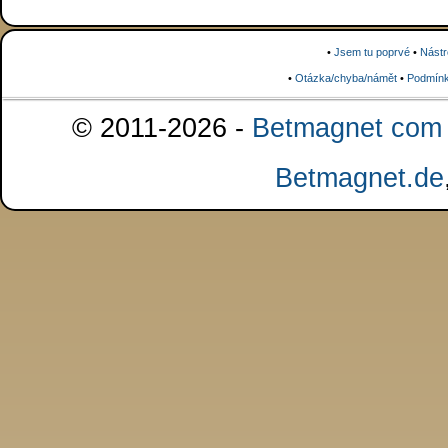
•
Jsem tu poprvé
•
Nástr
•
Otázka/chyba/námět
•
Podmínk
© 2011-2026 -
Betmagnet com s
Betmagnet.de