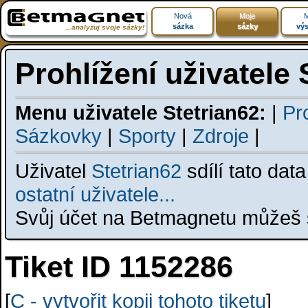
Nová
Moje
M
sázka
sázky
výs
...analyzuj svoje sázky!
Prohlížení uživatele 
Menu uživatele Stetrian62:
|
Pro
Sázkovky
|
Sporty
|
Zdroje
|
Uživatel
Stetrian62
sdílí tato dat
ostatní uživatele...
Svůj účet na Betmagnetu můžeš s
Tiket ID 1152286
[
C - vytvořit kopii tohoto tiketu
]