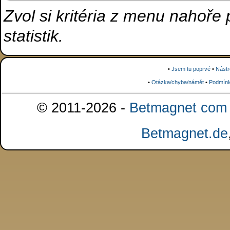
Zvol si kritéria z menu nahoře
statistik.
•
Jsem tu poprvé
•
Nástr
•
Otázka/chyba/námět
•
Podmínk
© 2011-2026 -
Betmagnet com s
Betmagnet.de