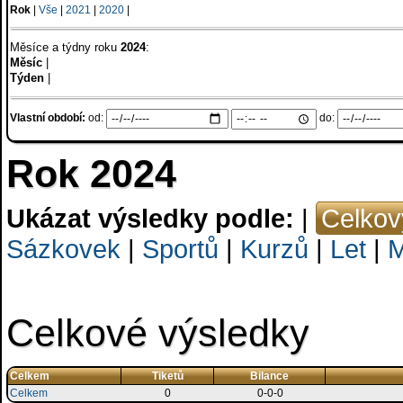
Rok
|
Vše
|
2021
|
2020
|
Měsíce a týdny roku
2024
:
Měsíc
|
Týden
|
Vlastní období:
od:
do:
Rok 2024
Ukázat výsledky podle:
|
Celkov
Sázkovek
|
Sportů
|
Kurzů
|
Let
|
M
Celkové výsledky
Celkem
Tiketů
Bilance
Celkem
0
0-0-0