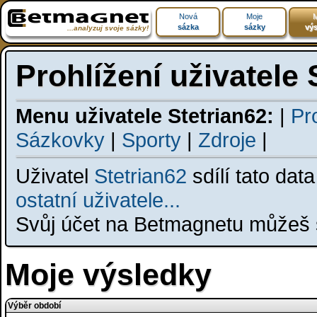
Nová
Moje
M
sázka
sázky
výs
...analyzuj svoje sázky!
Prohlížení uživatele 
Menu uživatele Stetrian62:
|
Pro
Sázkovky
|
Sporty
|
Zdroje
|
Uživatel
Stetrian62
sdílí tato dat
ostatní uživatele...
Svůj účet na Betmagnetu můžeš s
Moje výsledky
Výběr období