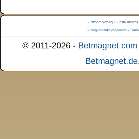
•
Primera vez aquí
•
Instrumentos
•
Pregunta/falta/propuesta
•
Condi
© 2011-2026 -
Betmagnet com s
Betmagnet.de