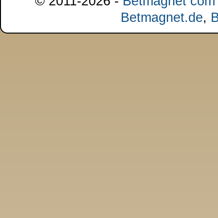
© 2011-2026 -
Betmagnet com s
Betmagnet.de
,
B