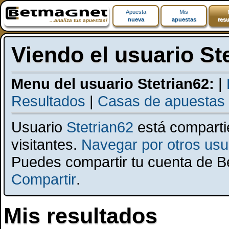
Apuesta
Mis
nueva
apuestas
resu
...analiza tus apuestas!
Viendo el usuario St
Menu del usuario Stetrian62:
|
Resultados
|
Casas de apuestas
Usuario
Stetrian62
está comparti
visitantes.
Navegar por otros usua
Puedes compartir tu cuenta de 
Compartir
.
Mis resultados