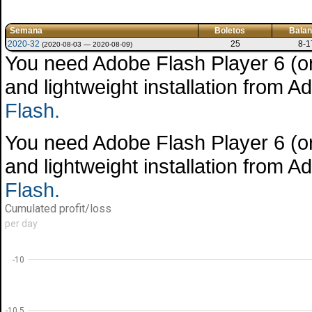
Semana
Boletos
Bala
2020-32
25
8-1
(2020-08-03 — 2020-08-09)
You need Adobe Flash Player 6 (or 
and lightweight installation from 
Flash.
You need Adobe Flash Player 6 (or 
and lightweight installation from 
Flash.
Cumulated profit/loss
per day
-10
-10.5