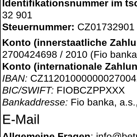
Identifikationsnummer im ts
32 901
Steuernummer:
CZ01732901
Konto (innerstaatliche Zahl
2700424698 / 2010 (Fio banka
Konto (internationale Zahlu
IBAN:
CZ11201000000027004
BIC/SWIFT:
FIOBCZPPXXX
Bankaddresse:
Fio banka, a.s.
E-Mail
Allgemeine Fragen
: info@be