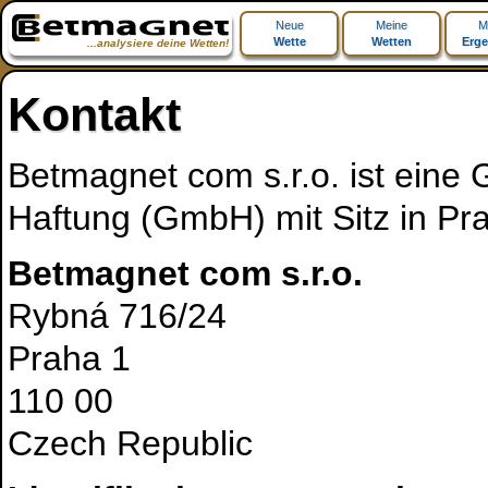
Neue
Meine
M
Wette
Wetten
Erge
...analysiere deine Wetten!
Kontakt
Betmagnet com s.r.o. ist eine 
Haftung (GmbH) mit Sitz in Pr
Betmagnet com s.r.o.
Rybná 716/24
Praha 1
110 00
Czech Republic