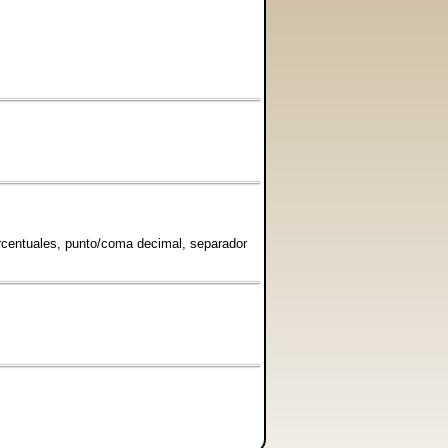
rcentuales, punto/coma decimal, separador