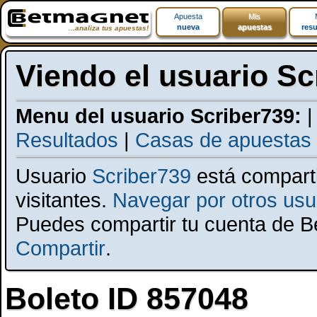
Apuesta
Mis
nueva
apuestas
resu
...analiza tus apuestas!
Viendo el usuario Sc
Menu del usuario Scriber739:
Resultados
|
Casas de apuestas
Usuario
Scriber739
está comparti
visitantes.
Navegar por otros usua
Puedes compartir tu cuenta de 
Compartir
.
Boleto ID 857048