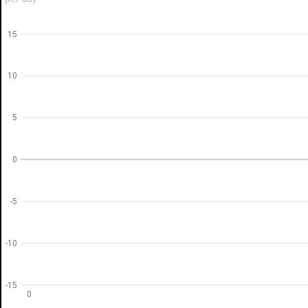
15
10
5
0
-5
-10
-15
0