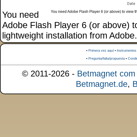
Date
You need
You need Adobe Flash Player 6 (or above) to view the
Adobe Flash Player 6 (or above) to 
lightweight installation from Adob
•
Primera vez aquí
•
Instrumentos
•
Pregunta/falta/propuesta
•
Condi
© 2011-2026 -
Betmagnet com s
Betmagnet.de
,
B