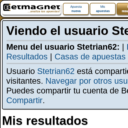
Apuesta
Mis
nueva
apuestas
resu
...analiza tus apuestas!
Viendo el usuario St
Menu del usuario Stetrian62:
|
Resultados
|
Casas de apuestas
Usuario
Stetrian62
está comparti
visitantes.
Navegar por otros usua
Puedes compartir tu cuenta de 
Compartir
.
Mis resultados