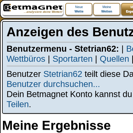
Neue
Meine
M
Wette
Wetten
Erge
...analysiere deine Wetten!
Anzeigen des Benutz
Benutzermenu - Stetrian62:
|
B
Wettbüros
|
Sportarten
|
Quellen
Benutzer
Stetrian62
teilt diese D
Benutzer durchsuchen...
Dein Betmagnet Konto kannst du t
Teilen
.
Meine Ergebnisse