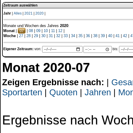
Zeitraum auswählen
Jahr
|
Alles
|
2021
|
2020
|
Monate und Wochen des Jahres
2020
:
Monat
|
07
|
08
|
09
|
10
|
11
|
12
|
Woche
|
27
|
28
|
29
|
30
|
31
|
32
|
33
|
34
|
35
|
36
|
38
|
39
|
40
|
41
|
42
|
4
Eigener Zeitraum:
von:
bis:
Monat 2020-07
Zeigen Ergebnisse nach:
|
Gesa
Sportarten
|
Quoten
|
Jahren
|
Mon
Ergebnisse nach Woc