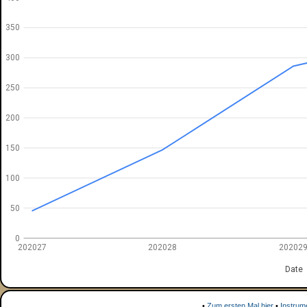
350
300
250
200
150
100
50
0
202027
202028
20202
Date
•
Zum ersten Mal hier
•
Instrum