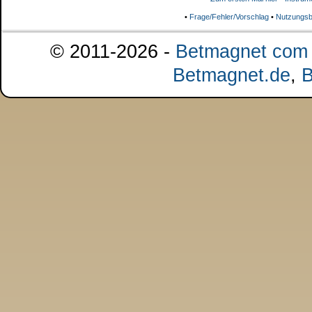
•
Frage/Fehler/Vorschlag
•
Nutzungsb
© 2011-2026 -
Betmagnet com s
Betmagnet.de
,
B