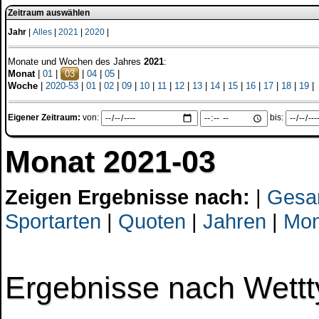
Zeitraum auswählen
Jahr
|
Alles
|
2021
|
2020
|
Monate und Wochen des Jahres
2021
:
Monat
|
01
|
03
|
04
|
05
|
Woche
|
2020-53
|
01
|
02
|
09
|
10
|
11
|
12
|
13
|
14
|
15
|
16
|
17
|
18
|
19
|
Eigener Zeitraum:
von:
bis:
Monat 2021-03
Zeigen Ergebnisse nach:
|
Gesa
Sportarten
|
Quoten
|
Jahren
|
Mon
Ergebnisse nach Wett