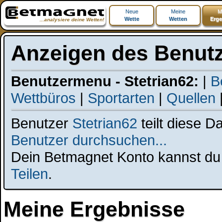
Neue
Meine
M
Wette
Wetten
Erge
...analysiere deine Wetten!
Anzeigen des Benutz
Benutzermenu - Stetrian62:
|
B
Wettbüros
|
Sportarten
|
Quellen
Benutzer
Stetrian62
teilt diese D
Benutzer durchsuchen...
Dein Betmagnet Konto kannst du t
Teilen
.
Meine Ergebnisse