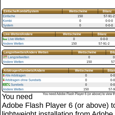
Einfache/Kombi/System
Wettscheine
Bilanz
Einfache
150
57-91-2
Kombi
0
0-0-0
System
0
0-0-0
Live-Wetten/Andere
Wettscheine
Bilanz
Live-Wetten
0
0-0-0
Andere Wetten
150
57-91-2
Langzeitwetten/Andere Wetten
Wettscheine
Bil
Langzeitwetten
0
0
Andere Wetten
150
57
Arbitragen/Surebets/Andere
Wettscheine
Bilan
Alle Arbitragen
0
0-0
Arbitragen ohne Surebets
0
0-0
Surebets
0
0-0
Andere Wetten
150
57-9
You need
You need Adobe Flash Player 6 (or above) to view the
Adobe Flash Player 6 (or above) to 
lightweight installation from Adob