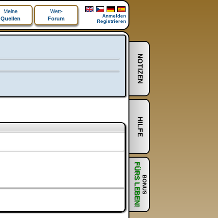
Meine
Wett-
Anmelden
Quellen
Forum
Registrieren
NOTIZEN
HILFE
FÜRS LEBEN!
BONUS