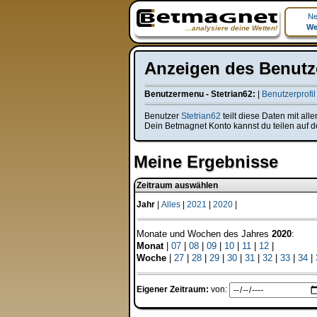
Ne
We
...analysiere deine Wetten!
Anzeigen des Benutze
Benutzermenu - Stetrian62:
|
Benutzerprofil
Benutzer
Stetrian62
teilt diese Daten mit al
Dein Betmagnet Konto kannst du teilen auf d
Meine Ergebnisse
Zeitraum auswählen
Jahr
|
Alles
|
2021
|
2020
|
Monate und Wochen des Jahres
2020
:
Monat
|
07
|
08
|
09
|
10
|
11
|
12
|
Woche
|
27
|
28
|
29
|
30
|
31
|
32
|
33
|
34
|
Eigener Zeitraum:
von: