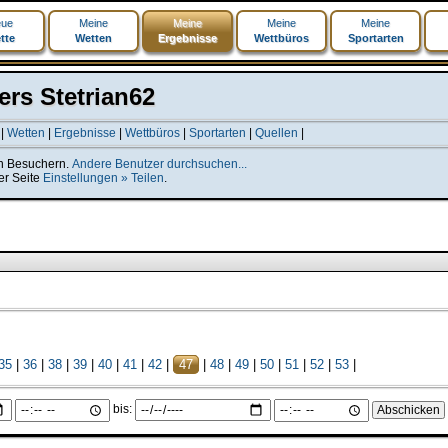
ue
Meine
Meine
Meine
Meine
tte
Wetten
Ergebnisse
Wettbüros
Sportarten
rs Stetrian62
|
Wetten
|
Ergebnisse
|
Wettbüros
|
Sportarten
|
Quellen
|
len Besuchern.
Andere Benutzer durchsuchen...
er Seite
Einstellungen » Teilen
.
35
|
36
|
38
|
39
|
40
|
41
|
42
|
47
|
48
|
49
|
50
|
51
|
52
|
53
|
bis: