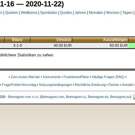
1-16 — 2020-11-22)
en
|
Quellen
|
Wettbüros
|
Sportarten
|
Quoten
|
Jahren
|
Monaten
|
Wochen
|
Tagen
|
Bilanz
Einsätze
Auszahlungen
3-1-0
40.00 EUR
60.00 EUR
rlichere Statistiken zu sehen.
•
Zum ersten Mal hier
•
Instrumente
•
Funktionen
/
Pläne
•
Häufige Fragen (FAQ)
•
•
Frage/Fehler/Vorschlag
•
Nutzungsbedingungen
•
Rechtliche Erklärung
•
Partner
•
Kontakt
026 -
Betmagnet com s.r.o.
(
Betmagnet.com
,
Betmagnet.cz
,
Betmagnet.de
,
Betmagnet.eu
)