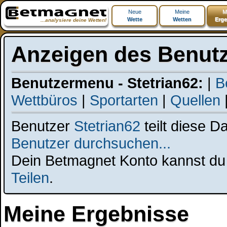
Neue
Meine
M
Wette
Wetten
Erge
...analysiere deine Wetten!
Anzeigen des Benutz
Benutzermenu - Stetrian62:
|
B
Wettbüros
|
Sportarten
|
Quellen
Benutzer
Stetrian62
teilt diese D
Benutzer durchsuchen...
Dein Betmagnet Konto kannst du t
Teilen
.
Meine Ergebnisse