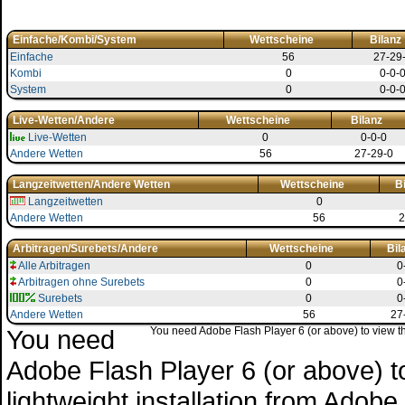
Einfache/Kombi/System
Wettscheine
Bilanz
Einfache
56
27-29
Kombi
0
0-0-
System
0
0-0-
Live-Wetten/Andere
Wettscheine
Bilanz
Live-Wetten
0
0-0-0
Andere Wetten
56
27-29-0
Langzeitwetten/Andere Wetten
Wettscheine
B
Langzeitwetten
0
Andere Wetten
56
2
Arbitragen/Surebets/Andere
Wettscheine
Bil
Alle Arbitragen
0
0
Arbitragen ohne Surebets
0
0
Surebets
0
0
Andere Wetten
56
27
You need
You need Adobe Flash Player 6 (or above) to view the
Adobe Flash Player 6 (or above) to 
lightweight installation from Adob