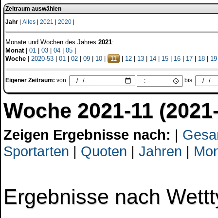
Zeitraum auswählen
Jahr
|
Alles
|
2021
|
2020
|
Monate und Wochen des Jahres
2021
:
Monat
|
01
|
03
|
04
|
05
|
Woche
|
2020-53
|
01
|
02
|
09
|
10
|
11
|
12
|
13
|
14
|
15
|
16
|
17
|
18
|
19
Eigener Zeitraum:
von:
bis:
Woche 2021-11 (2021-
Zeigen Ergebnisse nach:
|
Gesa
Sportarten
|
Quoten
|
Jahren
|
Mon
Ergebnisse nach Wett