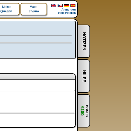
Meine
Wett-
Anmelden
Quellen
Forum
Registrieren
NOTIZEN
HILFE
BONUS
€100