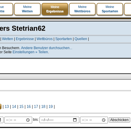
ue
Meine
Meine
Meine
Meine
tte
Wetten
Ergebnisse
Wettbüros
Sportarten
rs Stetrian62
|
Wetten
|
Ergebnisse
|
Wettbüros
|
Sportarten
|
Quellen
|
len Besuchern.
Andere Benutzer durchsuchen...
er Seite
Einstellungen » Teilen
.
|
13
|
14
|
15
|
16
|
17
|
18
|
19
|
bis: