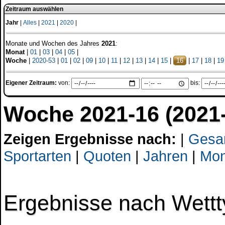
Zeitraum auswählen
Jahr
|
Alles
|
2021
|
2020
|
Monate und Wochen des Jahres
2021
:
Monat
|
01
|
03
|
04
|
05
|
Woche
|
2020-53
|
01
|
02
|
09
|
10
|
11
|
12
|
13
|
14
|
15
|
16
|
17
|
18
|
19
Eigener Zeitraum:
von:
bis:
Woche 2021-16 (2021-
Zeigen Ergebnisse nach:
|
Gesa
Sportarten
|
Quoten
|
Jahren
|
Mon
Ergebnisse nach Wett