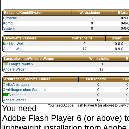
Einfache/Kombi/System
Wettscheine
Bilanz
Einfache
17
8-9-
Kombi
0
0-0-
System
0
0-0-
Live-Wetten/Andere
Wettscheine
Bilanz
Live-Wetten
0
0-0-0
Andere Wetten
17
8-9-0
Langzeitwetten/Andere Wetten
Wettscheine
B
Langzeitwetten
0
Andere Wetten
17
Arbitragen/Surebets/Andere
Wettscheine
Bil
Alle Arbitragen
0
0
Arbitragen ohne Surebets
0
0
Surebets
0
0
Andere Wetten
17
8
You need
You need Adobe Flash Player 6 (or above) to view the
Adobe Flash Player 6 (or above) to 
lightweight installation from Adob