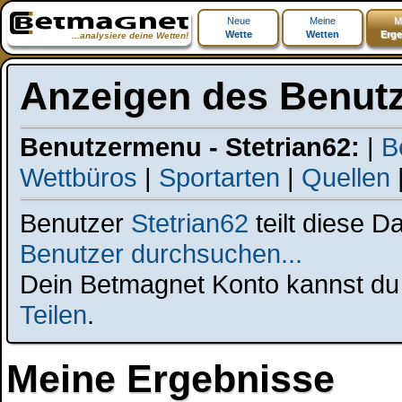
Neue
Meine
M
Wette
Wetten
Erge
...analysiere deine Wetten!
Anzeigen des Benutz
Benutzermenu - Stetrian62:
|
B
Wettbüros
|
Sportarten
|
Quellen
Benutzer
Stetrian62
teilt diese D
Benutzer durchsuchen...
Dein Betmagnet Konto kannst du t
Teilen
.
Meine Ergebnisse