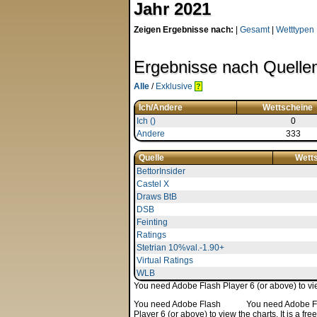
Jahr 2021
Zeigen Ergebnisse nach:
|
Gesamt
|
Wetttypen
Ergebnisse nach Quelle
Alle
/
Exklusive
?
Ich/Andere
Wettscheine
Ich ()
0
Andere
333
Quelle
Wett
BettorInsider
Castel X
Draws BtB
DSB
Feinting
Ratings
Stetrian 10%val.-1.90+
Virtual Ratings
WLB
You need Adobe Flash Player 6 (or above) to view
You need Adobe Flash
You need Adobe Fla
Player 6 (or above) to view the charts. It is a f