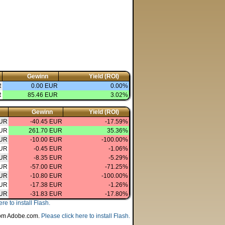
Gewinn
Yield (ROI)
R
0.00 EUR
0.00%
R
85.46 EUR
3.02%
Gewinn
Yield (ROI)
EUR
-40.45 EUR
-17.59%
EUR
261.70 EUR
35.36%
EUR
-10.00 EUR
-100.00%
EUR
-0.45 EUR
-1.06%
EUR
-8.35 EUR
-5.29%
EUR
-57.00 EUR
-71.25%
EUR
-10.80 EUR
-100.00%
EUR
-17.38 EUR
-1.26%
EUR
-31.83 EUR
-17.80%
re to install Flash.
 from Adobe.com.
Please click here to install Flash.