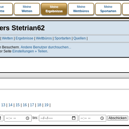
ue
Meine
Meine
Meine
Meine
tte
Wetten
Ergebnisse
Wettbüros
Sportarten
rs Stetrian62
|
Wetten
|
Ergebnisse
|
Wettbüros
|
Sportarten
|
Quellen
|
len Besuchern.
Andere Benutzer durchsuchen...
er Seite
Einstellungen » Teilen
.
|
13
|
14
|
15
|
16
|
17
|
18
|
19
|
bis: