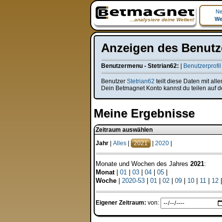
Ne
We
...analysiere deine Wetten!
Anzeigen des Benutze
Benutzermenu - Stetrian62:
|
Benutzerprofil
Benutzer
Stetrian62
teilt diese Daten mit al
Dein Betmagnet Konto kannst du teilen auf d
Meine Ergebnisse
Zeitraum auswählen
Jahr
|
Alles
|
2021
|
2020
|
Monate und Wochen des Jahres
2021
:
Monat
|
01
|
03
|
04
|
05
|
Woche
|
2020-53
|
01
|
02
|
09
|
10
|
11
|
12
Eigener Zeitraum:
von: