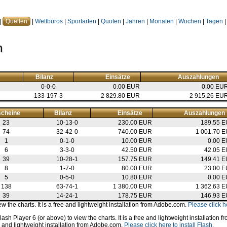
|
Quellen
|
Wettbüros
|
Sportarten
|
Quoten
|
Jahren
|
Monaten
|
Wochen
|
Tagen
|
n
Bilanz
Einsätze
Auszahlungen
0-0-0
0.00 EUR
0.00 EU
133-197-3
2 829.80 EUR
2 915.26 EU
scheine
Bilanz
Einsätze
Auszahlungen
23
10-13-0
230.00 EUR
189.55 
74
32-42-0
740.00 EUR
1 001.70 
1
0-1-0
10.00 EUR
0.00 
6
3-3-0
42.50 EUR
42.05 
39
10-28-1
157.75 EUR
149.41 
8
1-7-0
80.00 EUR
23.00 
5
0-5-0
10.80 EUR
0.00 
138
63-74-1
1 380.00 EUR
1 362.63 
39
14-24-1
178.75 EUR
146.93 
 the charts. It is a free and lightweight installation from Adobe.com.
Please click he
sh Player 6 (or above) to view the charts. It is a free and lightweight installation
ree and lightweight installation from Adobe.com.
Please click here to install Flash.