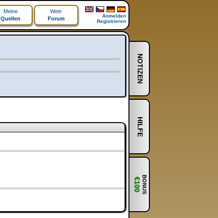
Meine
Wett-
Anmelden
Quellen
Forum
Registrieren
NOTIZEN
HILFE
BONUS
€100