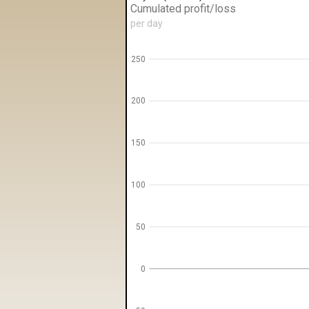
Cumulated profit/loss
per day
250
200
150
100
50
0