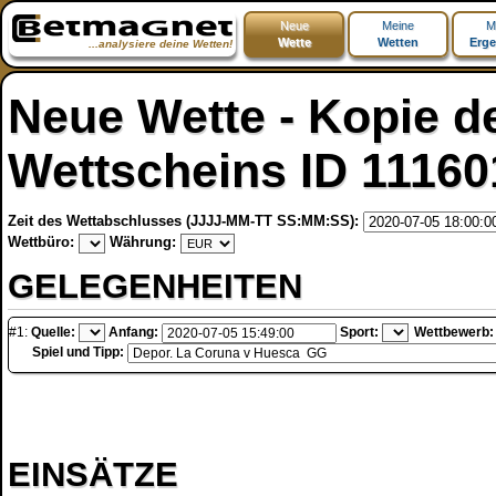
Neue
Meine
M
Wette
Wetten
Erge
...analysiere deine Wetten!
Neue Wette - Kopie d
Wettscheins ID 11160
Zeit des Wettabschlusses (JJJJ-MM-TT SS:MM:SS):
Wettbüro:
Währung:
GELEGENHEITEN
#1:
Quelle:
Anfang:
Sport:
Wettbewerb:
Spiel und Tipp:
EINSÄTZE