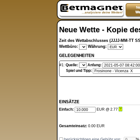
Ne
We
...analysiere deine Wetten!
Neue Wette - Kopie de
Zeit des Wettabschlusses (JJJJ-MM-TT S
Wettbüro:
Währung:
GELEGENHEITEN
#1:
Quelle:
Anfang:
Spiel und Tipp:
EINSÄTZE
?
Einfach
:
EUR
@
2.77
Gesamteinsatz:
0.00
EUR
berücksichtigen eine Gebühr von: