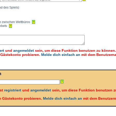
nd des Spiels)
age zwischen Wettbüros
?
rebets
?
ert
und
angemeldet
sein, um diese Funktion benutzen zu können. 
 Gästekonto probieren.
Melde dich einfach an
mit dem Benutzerna
n
?
st
registriert
und
angemeldet
sein, um diese Funktion benutzen zu
m Gästekonto probieren.
Melde dich einfach an
mit dem Benutzer