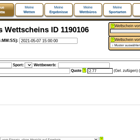
ue
Meine
Meine
Meine
Meine
tte
Wetten
Ergebnisse
Wettbüros
Sportarten
Wettschein vom 
?
s Wettscheins ID 1190106
Wettschein vom 
?
S:MM:SS):
Sport:
Wettbewerb:
?
Quote
:
(
Gel. zufügen
) (
?
%